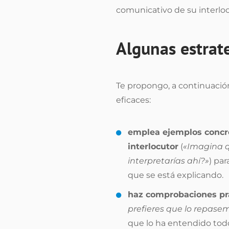
comunicativo de su interloc
Algunas estrat
Te propongo, a continuación
eficaces:
emplea ejemplos concre
interlocutor
(
«Imagina q
interpretarías ahí?»
) pa
que se está explicando.
haz comprobaciones pr
prefieres que lo repase
que lo ha entendido todo