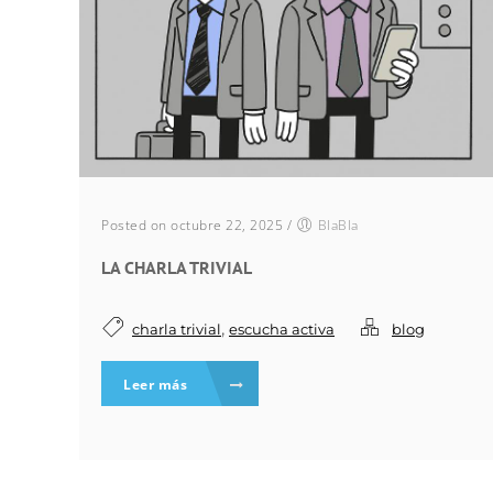
Posted on octubre 22, 2025
/
BlaBla
LA CHARLA TRIVIAL
,
charla trivial
escucha activa
blog
Leer más