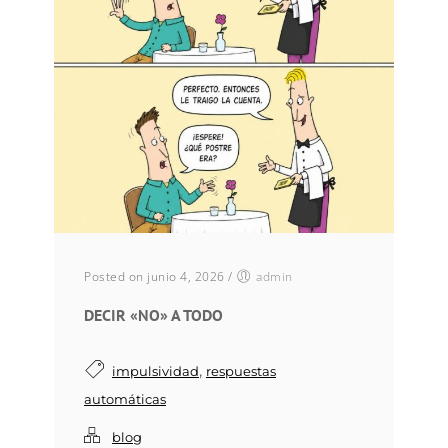
Posted on junio 4, 2026
/
admin
DECIR «NO» A TODO
,
impulsividad
respuestas
automáticas
blog