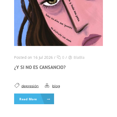
Posted on 16 Jul 2026
/
0
/
BlaBla
¿Y SI NO ES CANSANCIO?
depresión
blog
Read More