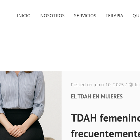
INICIO
NOSOTROS
SERVICIOS
TERAPIA
QU
Posted on junio 10, 2025
/
Ic
EL TDAH EN MUJERES
TDAH femenino:
frecuentement