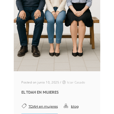
Posted on junio 10, 2025
/
Iciar Casado
EL TDAH EN MUJERES
TDAH en mujeres
blog