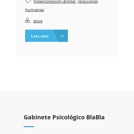
,
hiperconexión digital
relaciones
humanas
blog
Leer más
Gabinete Psicológico BlaBla