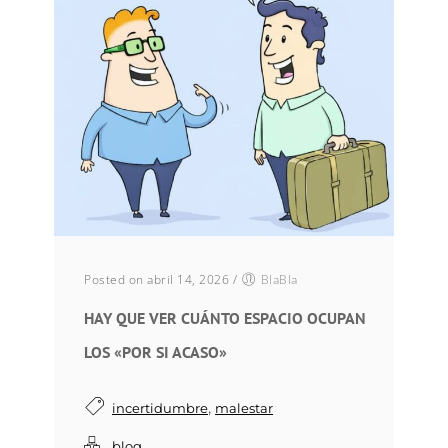
Posted on abril 14, 2026
/
BlaBla
HAY QUE VER CUÁNTO ESPACIO OCUPAN
LOS «POR SI ACASO»
,
incertidumbre
malestar
blog