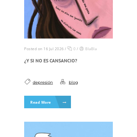
Posted on 16 Jul 2026
/
0
/
BlaBla
¿Y SI NO ES CANSANCIO?
depresión
blog
Read More